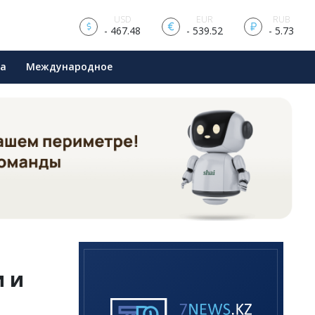
USD
EUR
RUB
- 467.48
- 539.52
- 5.73
ра
Международное
и и