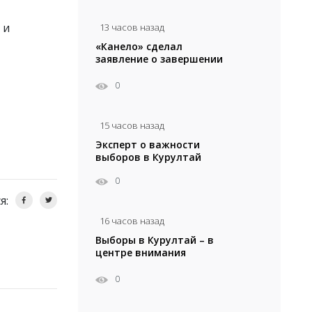
 и
13 часов назад
«Канело» сделал
заявление о завершении
карьеры
0
15 часов назад
Эксперт о важности
выборов в Курултай
0
я:
16 часов назад
Выборы в Курултай – в
центре внимания
международных экспертов
0