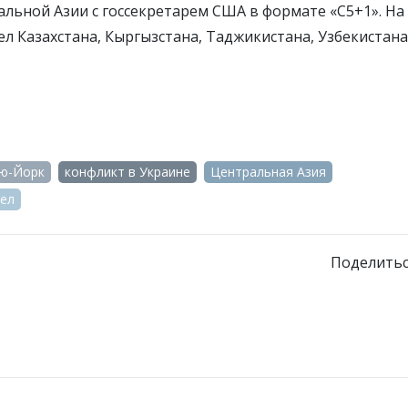
льной Азии с госсекретарем США в формате «С5+1». На
 Казахстана, Кыргызстана, Таджикистана, Узбекистана
ю-Йорк
конфликт в Украине
Центральная Азия
дел
Поделитьс