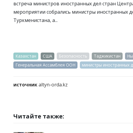
встреча министров иностранных дел стран Центра
мероприятии собрались министры иностранных дел
Туркменистана, а...
Казахстан
США
Безопасность
Таджикистан
Нь
Генеральная Ассамблея ООН
министры иностранных 
источник
altyn-orda.kz
Читайте также: