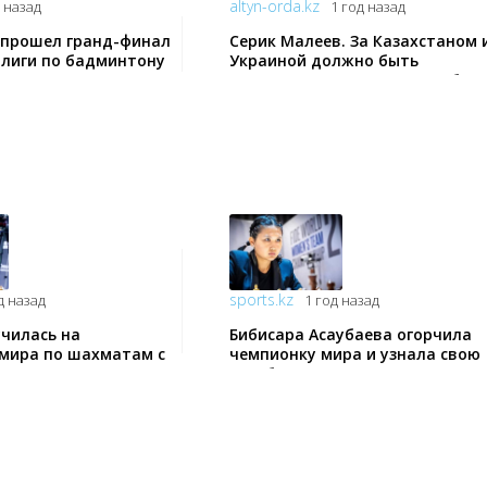
altyn-orda.kz
д назад
1 год назад
прошел гранд-финал
Серик Малеев. За Казахстаном 
 лиги по бадминтону
Украиной должно быть
закреплено право на разработ
собственного ядерного оружия
sports.kz
д назад
1 год назад
училась на
Бибисара Асаубаева огорчила
мира по шахматам с
чемпионку мира и узнала свою
захстана
судьбу на ЧМ-2024 по рапиду