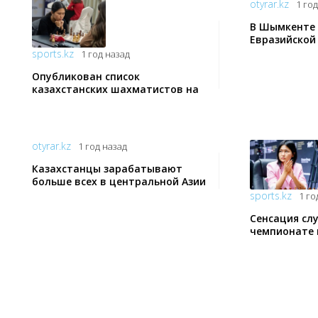
otyrar.kz
1 го
В Шымкенте 
Евразийской
sports.kz
1 год назад
Опубликован список
казахстанских шахматистов на
ЧМ-2024 в США
otyrar.kz
1 год назад
Казахстанцы зарабатывают
больше всех в центральной Азии
sports.kz
1 го
Сенсация сл
чемпионате 
участием Ка