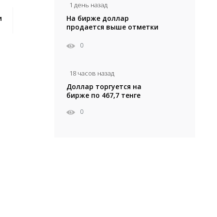
1 день назад
На бирже доллар
и
продается выше отметки
467 тенге
ку
0
18 часов назад
Доллар торгуется на
бирже по 467,7 тенге
0