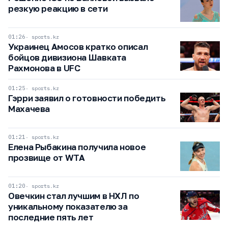
резкую реакцию в сети
01:26
sports.kz
Украинец Амосов кратко описал
бойцов дивизиона Шавката
Рахмонова в UFC
01:25
sports.kz
Гэрри заявил о готовности победить
Махачева
01:21
sports.kz
Елена Рыбакина получила новое
прозвище от WTA
01:20
sports.kz
Овечкин стал лучшим в НХЛ по
уникальному показателю за
последние пять лет