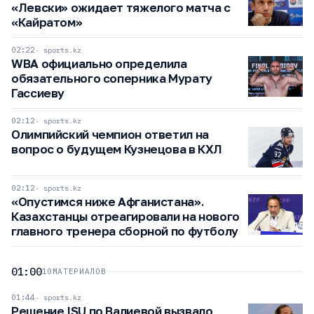
«Левски» ожидает тяжелого матча с
«Кайратом»
02:22
sports.kz
WBA официально определила
обязательного соперника Мурату
Гассиеву
02:12
sports.kz
Олимпийский чемпион ответил на
вопрос о будущем Кузнецова в КХЛ
02:12
sports.kz
«Опустимся ниже Афганистана».
Казахстанцы отреагировали на нового
главного тренера сборной по футболу
01:00
10
МАТЕРИАЛОВ
01:44
sports.kz
Решение ISU по Валиевой вызвало