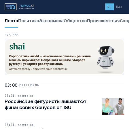
RU
ҚАЗ
Лента
Политика
Экономика
Общество
Происшествия
Спо
РЕКЛАМА
03:00
2
МАТЕРИАЛА
03:01
sports.kz
Российские фигуристы лишаются
финансовых бонусов от ISU
03:01
sports.kz