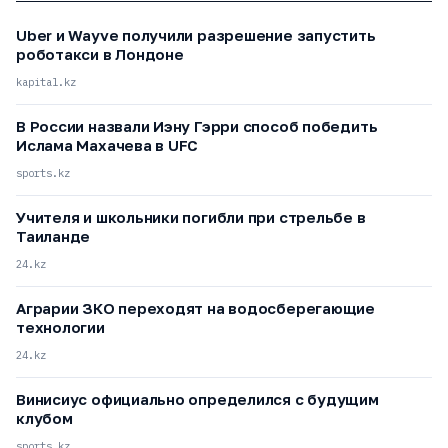
Uber и Wayve получили разрешение запустить
роботакси в Лондоне
kapital.kz
В России назвали Иэну Гэрри способ победить
Ислама Махачева в UFC
sports.kz
Учителя и школьники погибли при стрельбе в
Таиланде
24.kz
Аграрии ЗКО переходят на водосберегающие
технологии
24.kz
Винисиус официально определился с будущим
клубом
sports.kz