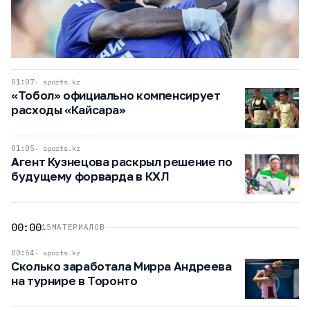
01:07
sports.kz
«Тобол» официально компенсирует
расходы «Кайсара»
01:05
sports.kz
Агент Кузнецова раскрыл решение по
будущему форварда в КХЛ
00:00
15
МАТЕРИАЛОВ
00:54
sports.kz
Cколько заработала Мирра Андреева
на турнире в Торонто