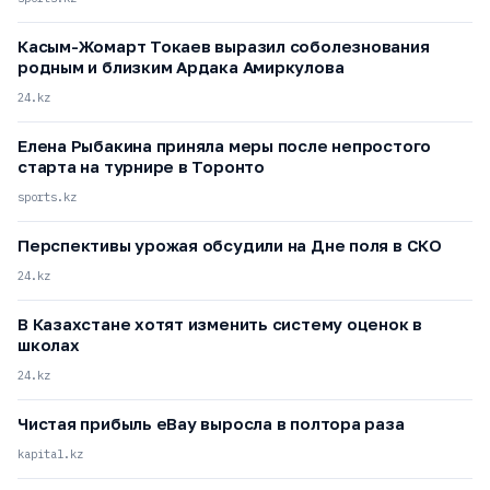
Касым-Жомарт Токаев выразил соболезнования
родным и близким Ардака Амиркулова
24.kz
Елена Рыбакина приняла меры после непростого
старта на турнире в Торонто
sports.kz
Перспективы урожая обсудили на Дне поля в СКО
24.kz
В Казахстане хотят изменить систему оценок в
школах
24.kz
Чистая прибыль eBay выросла в полтора раза
kapital.kz