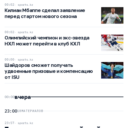
00:02
sports.kz
Килиан Мбаппе сделал заявление
перед стартом нового сезона
00:02
sports.kz
Олимпийский чемпион и экс-звезда
НХЛ может перейти в клуб КХЛ
00:00
sports.kz
Шайдоров сможет получать
удвоенные призовые и компенсацию
от ISU
вчера
00:00
23:00
18
МАТЕРИАЛОВ
23:57
sports.kz