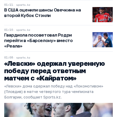
01:11
sports.kz
В США оценили шансы Овечкина на
второй Кубок Стэнли
01:10
sports.kz
Гвардиола посоветовал Родри
перейти в «Барселону» вместо
«Реала»
01:08
sports.kz
«Левски» одержал уверенную
победу перед ответным
матчем с «Кайратом»
«Левски» дома одержал победу над «Локомотивом»
(Пловдив) в матче четвертого тура чемпионата
Болгарии, сообщает Sports.kz.