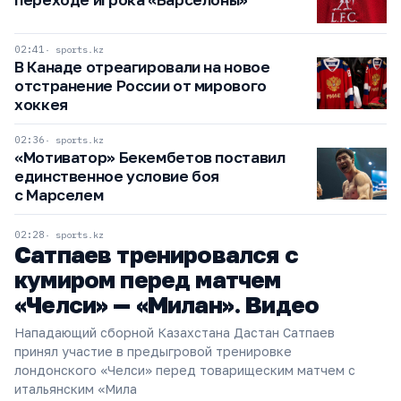
02:41
sports.kz
В Канаде отреагировали на новое
отстранение России от мирового
хоккея
02:36
sports.kz
«Мотиватор» Бекембетов поставил
единственное условие боя
с Марселем
02:28
sports.kz
Сатпаев тренировался с
кумиром перед матчем
«Челси» — «Милан». Видео
Нападающий сборной Казахстана Дастан Сатпаев
принял участие в предыгровой тренировке
лондонского «Челси» перед товарищеским матчем с
итальянским «Мила