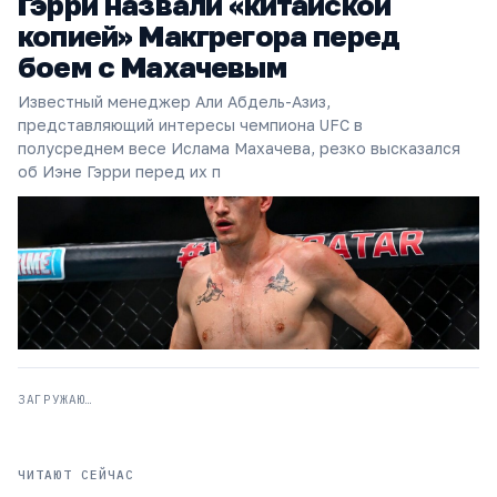
Гэрри назвали «китайской
копией» Макгрегора перед
боем с Махачевым
Известный менеджер Али Абдель-Азиз,
представляющий интересы чемпиона UFC в
полусреднем весе Ислама Махачева, резко высказался
об Иэне Гэрри перед их п
ЗАГРУЖАЮ…
ЧИТАЮТ СЕЙЧАС