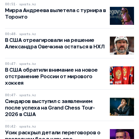
00:51
sports.kz
Мирра Андреева вылетела с турнира в
Торонто
00:48
sports.kz
В США отреагировали на решение
Александра Овечкина остаться в НХЛ
00:47
sports.kz
В США обратили внимание на новое
отстранение России от мирового
хоккея
00:47
sports.kz
Синдаров выступил с заявлением
после успеха на Grand Chess Tour-
2026 в США
00:42
sports.kz
Усик раскрыл детали переговоров о
последнем бое в карьере