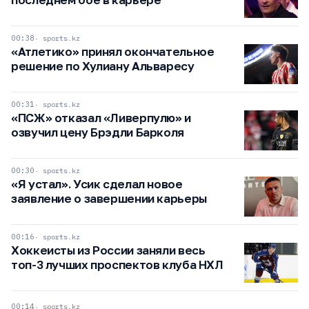
00:38
sports.kz
«Атлетико» принял окончательное
решение по Хулиану Альваресу
00:31
sports.kz
«ПСЖ» отказал «Ливерпулю» и
озвучил цену Брэдли Барколя
00:30
sports.kz
«Я устал». Усик сделал новое
заявление о завершении карьеры
00:16
sports.kz
Хоккеисты из России заняли весь
топ-3 лучших проспектов клуба НХЛ
00:14
sports.kz