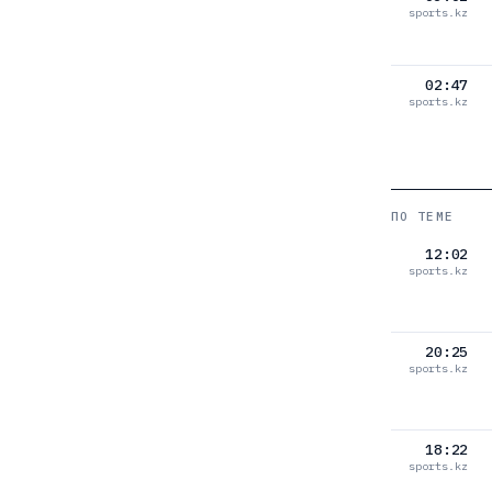
sports.kz
02:47
sports.kz
ПО ТЕМЕ
12:02
sports.kz
20:25
sports.kz
18:22
sports.kz