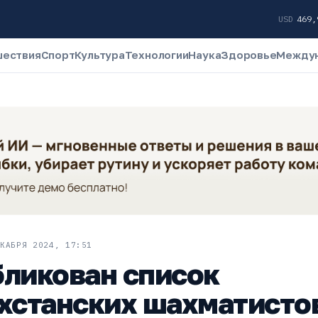
USD
469
шествия
Спорт
Культура
Технологии
Наука
Здоровье
Между
КАБРЯ 2024, 17:51
ликован список
хстанских шахматисто