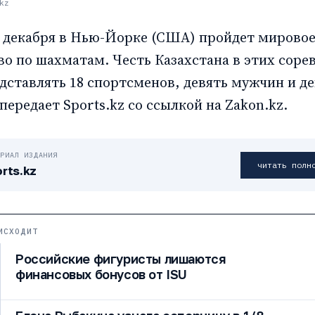
kz
31 декабря в Нью-Йорке (США) пройдет мирово
во по шахматам. Честь Казахстана в этих соре
дставлять 18 спортсменов, девять мужчин и д
ередает Sports.kz со ссылкой на Zakon.kz.
ЕРИАЛ ИЗДАНИЯ
читать полн
rts.kz
ИСХОДИТ
Российские фигуристы лишаются
финансовых бонусов от ISU