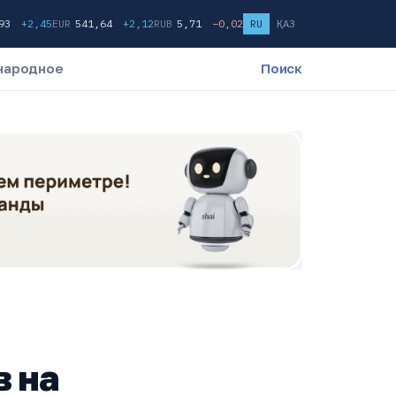
,93
+2,45
EUR
541,64
+2,12
RUB
5,71
−0,02
RU
ҚАЗ
народное
Поиск
в на