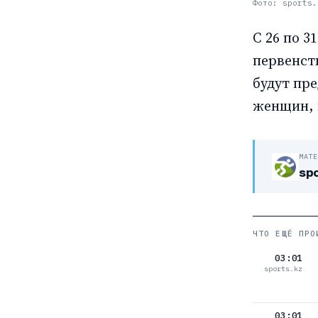
Фото: sports.
С 26 по 
первенст
будут пре
женщин, п
МАТ
spo
ЧТО ЕЩЁ ПРО
03:01
sports.kz
03:01