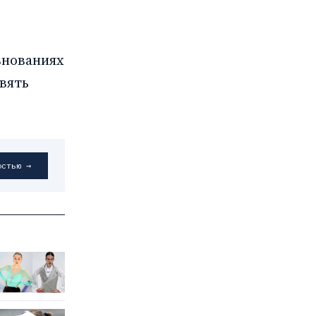
е
внованиях
евять
остью →