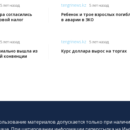
tengrinews.kz
5 лет назад
5 лет назад
ра согласились
Ребенок и трое взрослых погиб
овой налог
в аварии в ЗКО
tengrinews.kz
5 лет назад
5 лет назад
иально вышла из
Курс доллара вырос на торгах
й конвенции
льзование материалов допускается только при наличи
аце. При цитировании информации гиперссылка на Инф