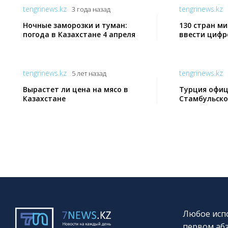
tengrinews.kz
tengrinews.kz
3 года назад
Ночные заморозки и туман:
130 стран ми
погода в Казахстане 4 апреля
ввести цифр
tengrinews.kz
tengrinews.kz
5 лет назад
Вырастет ли цена на мясо в
Турция офиц
Казахстане
Стамбульско
Любое испо
первом абз