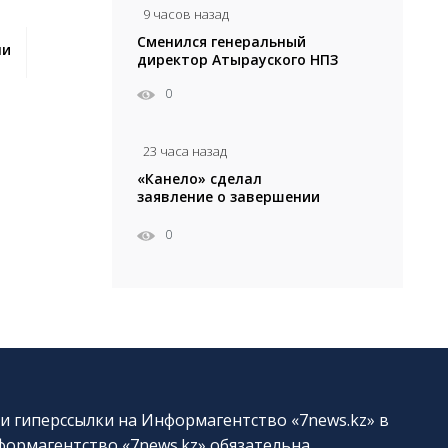
9 часов назад
Сменился генеральный
ли
директор Атырауского НПЗ
0
23 часа назад
«Канело» сделал
заявление о завершении
карьеры
0
и гиперссылки на Информагентство «7news.kz» в
ормагентство «7news.kz» обязательна.