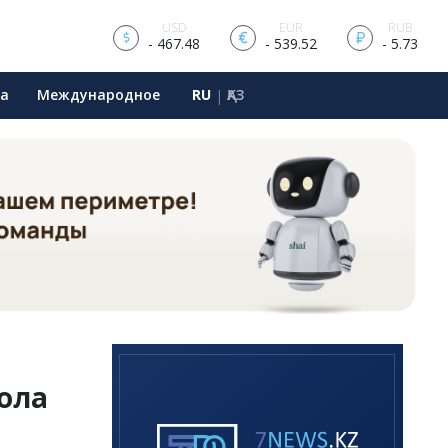
USD
EUR
RUB
- 467.48
- 539.52
- 5.73
ра
Международное
RU
ҚАЗ
|
ола