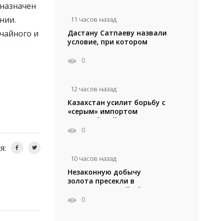
 назначен
нии.
11 часов назад
Дастану Сатпаеву назвали
чайного и
условие, при котором
он останется в «Челси»
0
12 часов назад
Казахстан усилит борьбу с
«серым» импортом
автомобилей
0
я:
10 часов назад
Незаконную добычу
золота пресекли в
Кызылординской области
0