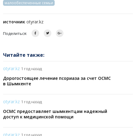
малообеспеченные семьи
источник
otyrar.kz
Поделиться:
Читайте также:
otyrar.kz
1 год назад
Дорогостоящее лечение псориаза за счет ОСМС
в Шымкенте
otyrar.kz
1 год назад
ОСМС предоставляет шымкентцам надежный
доступ к медицинской помощи
otyrar.kz
1 год назад