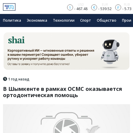
USD
EUR
RUB
- 467.48
- 539.52
- 5.73
Политика
Экономика
Технологии
Спорт
Общество
Прои
1 год назад
В Шымкенте в рамках ОСМС оказывается
ортодонтическая помощь