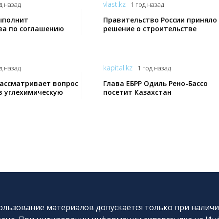
vlast.kz
д назад
1 год назад
ыполнит
Правительство России приняло
ва по соглашению
решение о строительстве
энерго
газопровода для севера и севе
востока Казахстана
kapital.kz
д назад
1 год назад
рассматривает вопрос
Глава ЕБРР Одиль Рено-Бассо
в углехимическую
посетит Казахстан
льзование материалов допускается только при наличи