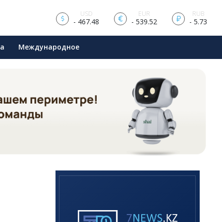
USD
EUR
RUB
- 467.48
- 539.52
- 5.73
ра
Международное