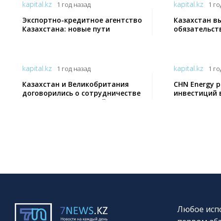
kapital.kz
kapital.kz
1 год назад
1 го
Экспортно-кредитное агентство
Казахстан в
Казахстана: новые пути
обязательст
сотрудничества с немецкими
ОПЕК+ - Мин
компаниями
kapital.kz
kapital.kz
1 год назад
1 го
Казахстан и Великобритания
CHN Energy 
договорились о сотрудничестве
инвестиций 
по вопросам трудовой миграции
отрасль РК
Любое испо