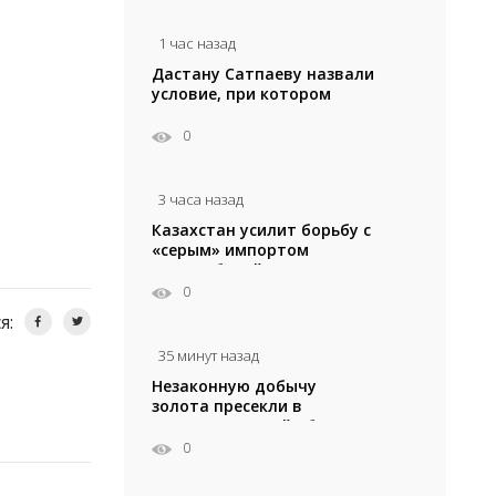
1 час назад
Дастану Сатпаеву назвали
условие, при котором
он останется в «Челси»
0
3 часа назад
Казахстан усилит борьбу с
«серым» импортом
автомобилей
0
я:
35 минут назад
Незаконную добычу
золота пресекли в
Кызылординской области
0