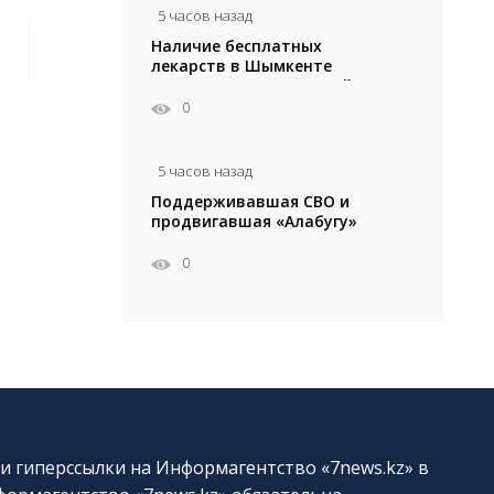
5 часов назад
Наличие бесплатных
лекарств в Шымкенте
ро-
можно проверить онлайн
0
5 часов назад
Поддерживавшая СВО и
продвигавшая «Алабугу»
Фасолька могла уехать в
Казахстан — в сети
0
вспыхнул скандал
и гиперссылки на Информагентство «7news.kz» в