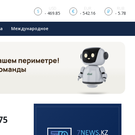
USD
EUR
RUB
- 469.85
- 542.16
- 5.78
ра
Международное
75