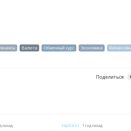
Финансы
Валюта
Обменный курс
Экономика
Финансовы
Поделиться:
kapital.kz
д назад
1 год назад