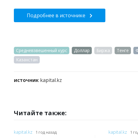
Подробнее в источнике
Средневзвешенный курс
Доллар
Биржа
Тенге
Казахстан
источник
kapital.kz
Читайте также:
kapital.kz
kapital.kz
1 год назад
1 го