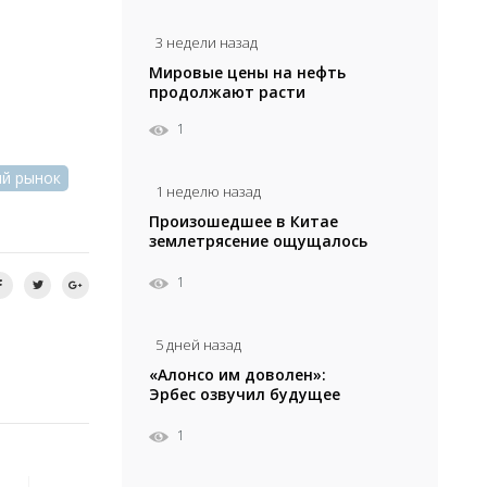
3 недели назад
Мировые цены на нефть
продолжают расти
1
й рынок
1 неделю назад
Произошедшее в Китае
землетрясение ощущалось
в Алматы
1
5 дней назад
«Алонсо им доволен»:
Эрбес озвучил будущее
Сатпаева в «Челси»
1