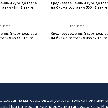
енный курс доллара
Средневзвешенный курс долла
тавил 484,48 тенге
на бирже составил 506,43 тенге
kapital.kz
д назад
1 год назад
енный курс доллара
Средневзвешенный курс долла
тавил 489,49 тенге
на бирже составил 488,67 тенге
льзование материалов допускается только при наличи
аце. При цитировании информации гиперссылка на Инф