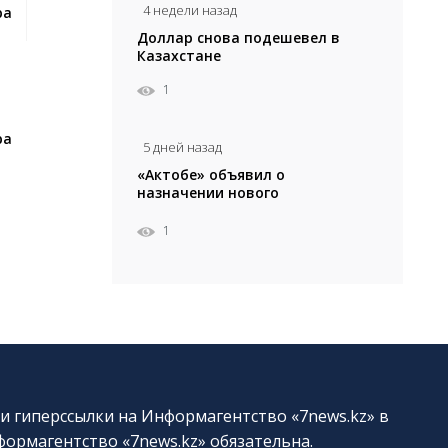
4 недели назад
ра
Доллар снова подешевел в
Казахстане
1
ра
5 дней назад
«Актобе» объявил о
назначении нового
главного тренера
1
и гиперссылки на Информагентство «7news.kz» в
ормагентство «7news.kz» обязательна.