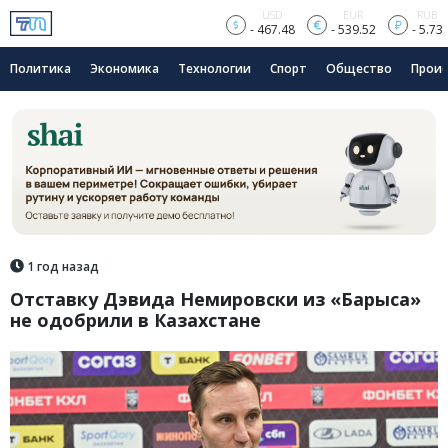
USD
EUR
RUB
- 467.48
- 539.52
- 5.73
Политика
Экономика
Технологии
Спорт
Общество
Прои
1 год назад
Отставку Дэвида Немировски из «Барыса»
не одобрили в Казахстане