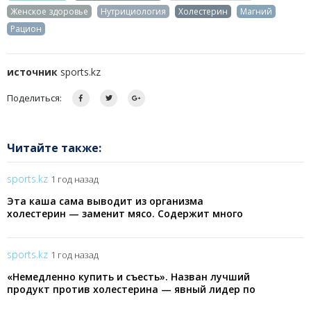
Женское здоровье
Нутрициология
Холестерин
Магний
Рацион
источник
sports.kz
Поделиться:
Читайте также:
sports.kz
1 год назад
Эта каша сама выводит из организма
холестерин — заменит мясо. Содержит много
растительного белка и 18 аминокислот
sports.kz
1 год назад
«Немедленно купить и съесть». Назван лучший
продукт против холестерина — явный лидер по
содержанию витамина А