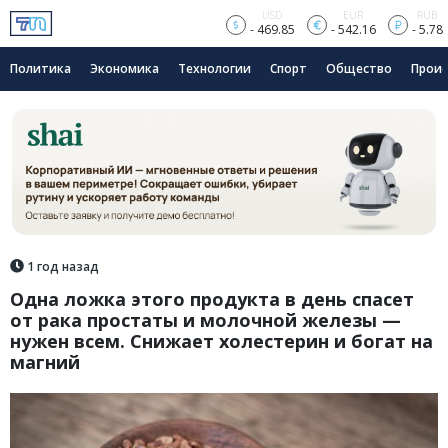
USD
EUR
RUB
- 469.85
- 542.16
- 5.78
Политика
Экономика
Технологии
Спорт
Общество
Прои
1 год назад
Одна ложка этого продукта в день спасет
от рака простаты и молочной железы —
нужен всем. Снижает холестерин и богат на
магний