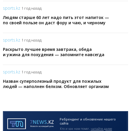
sports.kz
1 год назад
Людям старше 60 лет надо пить этот напиток —
по своей пользе он даст фору и чаю, и черному
кофе. Богат магнием и железом
sports.kz
1 год назад
Раскрыто лучшее время завтрака, обеда
и ужина для похудения — запомните навсегда
sports.kz
1 год назад
Назван суперполезный продукт для пожилых
людей — наполнен белком. Обновляет организм
и бережёт сердце
Ребрендинг и обновление нашего
сайта
Кто и как нам помог,
читайте далее