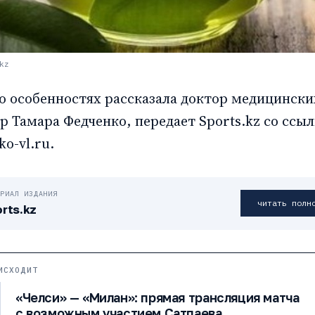
kz
го особенностях рассказала доктор медицински
 Тамара Федченко, передает Sports.kz со ссыл
ko-vl.ru.
ЕРИАЛ ИЗДАНИЯ
читать полн
rts.kz
ИСХОДИТ
«Челси» — «Милан»: прямая трансляция матча
с возможным участием Сатпаева