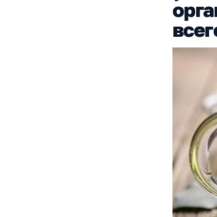
орга
всег