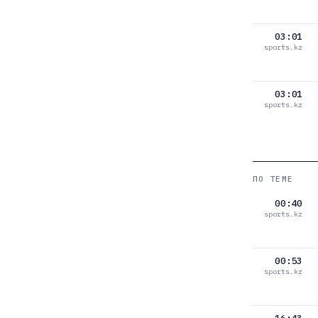
03:01
sports.kz
03:01
sports.kz
ПО ТЕМЕ
00:40
sports.kz
00:53
sports.kz