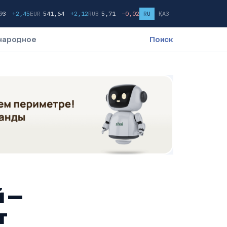
,93
+2,45
EUR
541,64
+2,12
RUB
5,71
−0,02
RU
ҚАЗ
народное
Поиск
й —
т