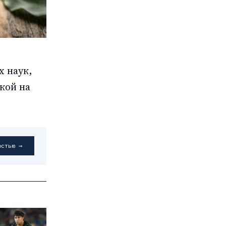
х наук,
кой на
остью →