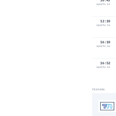
16:43
sports.kz
12:10
sports.kz
16:10
sports.kz
16:52
sports.kz
РЕКЛАМА