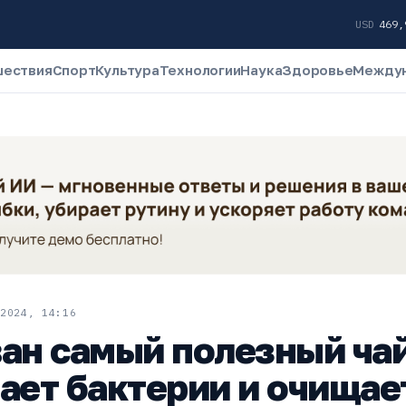
USD
469
шествия
Спорт
Культура
Технологии
Наука
Здоровье
Между
2024, 14:16
ан самый полезный ча
ает бактерии и очищае