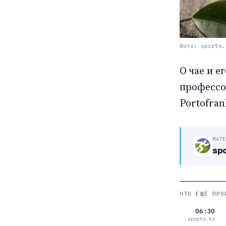
Фото: sports.
О чае и е
профессор
Portofran
МАТ
spo
ЧТО ЕЩЁ ПРО
06:30
sports.kz