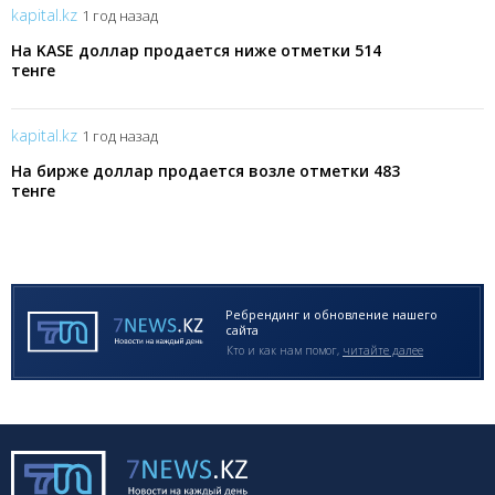
kapital.kz
1 год назад
На KASE доллар продается ниже отметки 514
тенге
kapital.kz
1 год назад
На бирже доллар продается возле отметки 483
тенге
Ребрендинг и обновление нашего
сайта
Кто и как нам помог,
читайте далее