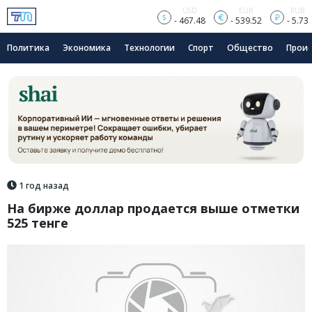
USD
EUR
RUB
- 467.48
- 539.52
- 5.73
Политика
Экономика
Технологии
Спорт
Общество
Прои
1 год назад
На бирже доллар продается выше отметки
525 тенге