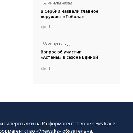
52 минуты назад
В Сербии назвали главное
«оружие» «Тобола»
1
58 минут назад
Вопрос об участии
«Астаны» в сезоне Единой
лиги ВТБ остается
открытым
1
и гиперссылки на Информагентство «7news.kz» в
ормагентство «7news.kz» обязательна.