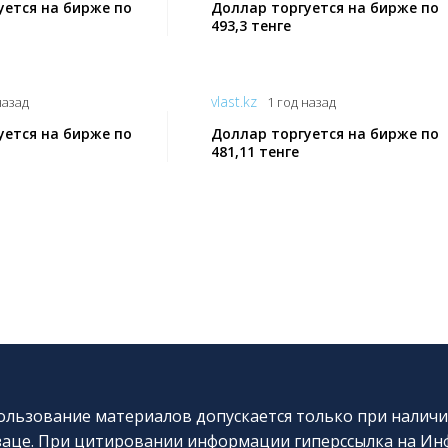
уется на бирже по
Доллар торгуется на бирже по
493,3 тенге
vlast.kz
назад
1 год назад
уется на бирже по
Доллар торгуется на бирже по
481,11 тенге
льзование материалов допускается только при наличи
аце. При цитировании информации гиперссылка на Инф