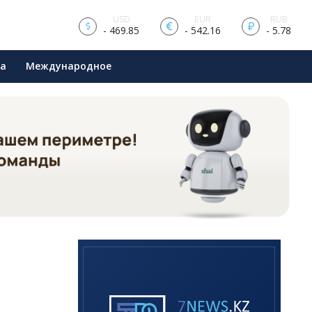
USD
EUR
RUB
- 469.85
- 542.16
- 5.78
ра
Международное