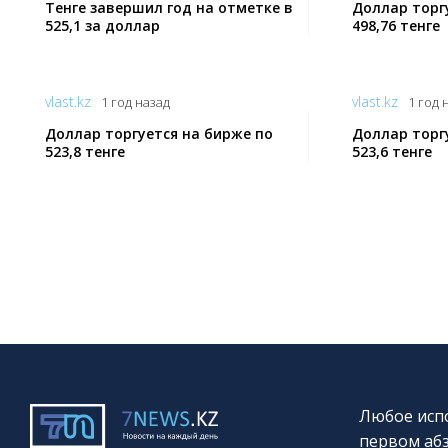
Тенге завершил год на отметке в
Доллар торг
525,1 за доллар
498,76 тенге
vlast.kz
vlast.kz
1 год назад
1 год 
Доллар торгуется на бирже по
Доллар торг
523,8 тенге
523,6 тенге
Любое испо
первом абз