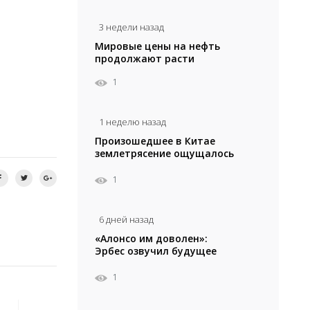
3 недели назад
Мировые цены на нефть
продолжают расти
1
1 неделю назад
Произошедшее в Китае
землетрясение ощущалось
в Алматы
1
6 дней назад
«Алонсо им доволен»:
Эрбес озвучил будущее
Сатпаева в «Челси»
1