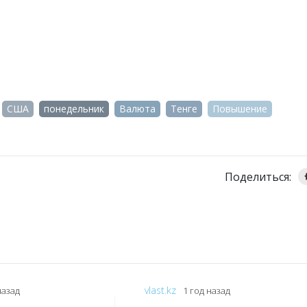
США
понедельник
Валюта
Тенге
Повышение
Поделиться:
vlast.kz
назад
1 год назад