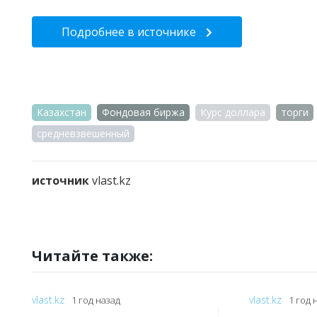
Подробнее в источнике
Казахстан
Фондовая биржа
Курс доллара
торги
средневзвешенный
источник
vlast.kz
Читайте также:
vlast.kz
vlast.kz
1 год назад
1 год 