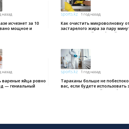
sports.kz
д назад
1 год назад
азе исчезнет за 10
Как очистить микроволновку о
вано мощное и
застарелого жира за пару мину
дство
— очень легкий и рабочий спос
sports.kz
д назад
1 год назад
ь вареные яйца ровно
Тараканы больше не побеспоко
унд — гениальный
вас, если будете использовать 
раздникам
средство — старый способ,
хозяек
работающий на все 100