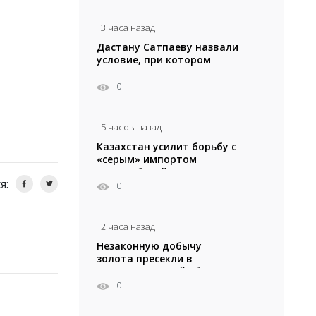
3 часа назад
Дастану Сатпаеву назвали
условие, при котором
он останется в «Челси»
0
5 часов назад
Казахстан усилит борьбу с
«серым» импортом
автомобилей
я:
0
2 часа назад
Незаконную добычу
золота пресекли в
Кызылординской области
0