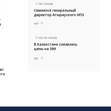
1 час назад
Сменился генеральный
директор Атырауского НПЗ
т
0
т
об
5 часов назад
В Казахстане снизились
цены на 589
лекарственных
препаратов
0
ят
это