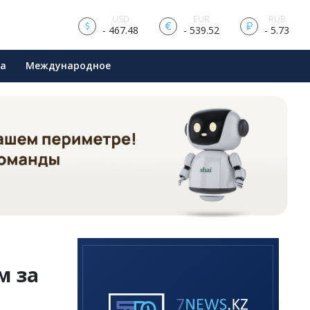
USD
EUR
RUB
- 467.48
- 539.52
- 5.73
ра
Международное
м за