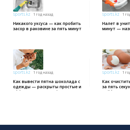
sports.kz
sports.kz
1 год назад
1 го
Никакого уксуса — как пробить
Налет в унит
засор в раковине за пять минут
минут — наз
дешёвое сре
sports.kz
sports.kz
1 год назад
1 го
Как вывести пятна шоколада с
Как очистит
одежды — раскрыты простые и
за пять сек
эффективные способы
лайфхак к п
от опытных 