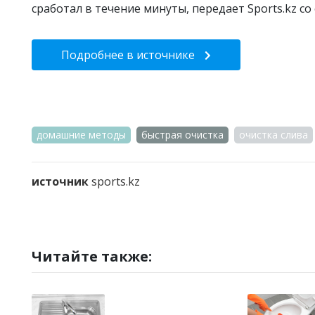
сработал в течение минуты, передает Sports.kz со с
Подробнее в источнике
домашние методы
быстрая очистка
очистка слива
источник
sports.kz
Читайте также: