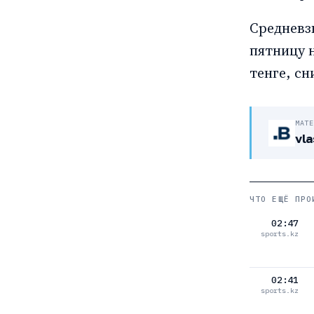
Средневз
пятницу 
тенге, сн
МАТ
vla
ЧТО ЕЩЁ ПРО
02:47
sports.kz
02:41
sports.kz