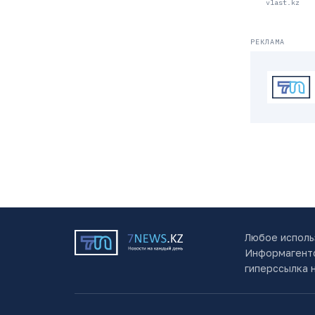
vlast.kz
РЕКЛАМА
Любое исполь
Информагентс
гиперссылка 