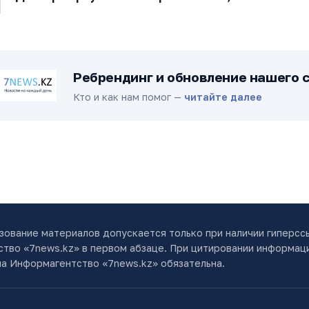
Ребрендинг и обновление нашего 
Кто и как нам помог —
читайте далее
зование материалов допускается только при наличии гиперсс
тво «7news.kz» в первом абзаце. При цитировании информац
на Информагентство «7news.kz» обязательна.