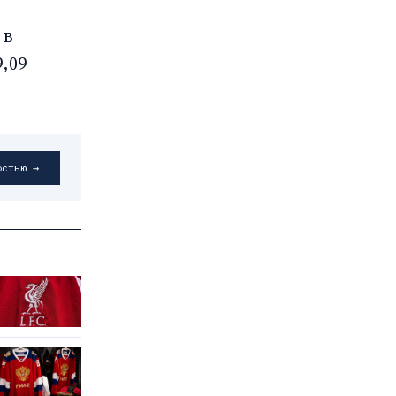
 в
,09
остью →