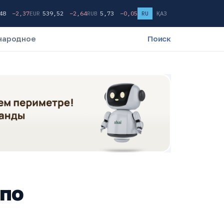
,48
−2,37
EUR
539,52
−2,64
RUB
5,73
−0,05
RU
ҚАЗ
народное
Поиск
 по