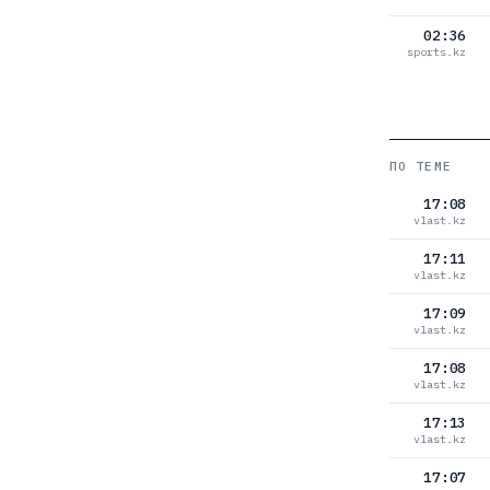
02:36
sports.kz
ПО ТЕМЕ
17:08
vlast.kz
17:11
vlast.kz
17:09
vlast.kz
17:08
vlast.kz
17:13
vlast.kz
17:07