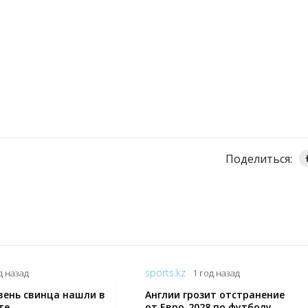
Поделиться:
sports.kz
д назад
1 год назад
вень свинца нашли в
Англии грозит отстранение
те
от Евро-2028 по футболу