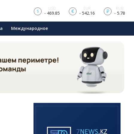
USD
EUR
RUB
- 469.85
- 542.16
- 5.78
ра
Международное