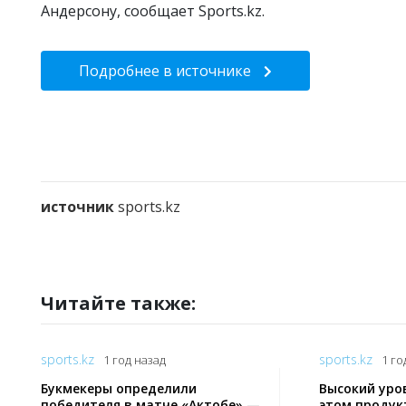
Андерсону, сообщает Sports.kz.
Подробнее в источнике
источник
sports.kz
Читайте также:
sports.kz
sports.kz
1 год назад
1 го
Букмекеры определили
Высокий уро
победителя в матче «Актобе» —
этом продук