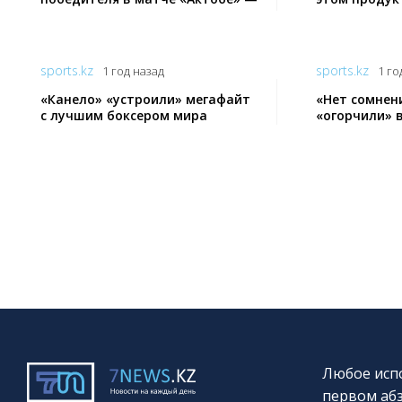
«Торпедо» чемпионата РК
sports.kz
sports.kz
1 год назад
1 го
«Канело» «устроили» мегафайт
«Нет сомнен
с лучшим боксером мира
«огорчили» в
Любое испо
первом абз