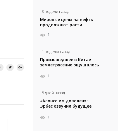
3 недели назад
Мировые цены на нефть
продолжают расти
1
1 неделю назад
Произошедшее в Китае
землетрясение ощущалось
в Алматы
1
5 дней назад
«Алонсо им доволен»:
Эрбес озвучил будущее
Сатпаева в «Челси»
1