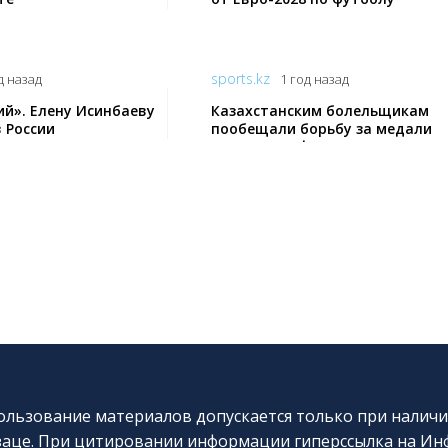
sports.kz
д назад
1 год назад
ий». Елену Исинбаеву
Казахстанским болельщикам
 России
пообещали борьбу за медали
ЧМ-2024 по футзалу
льзование материалов допускается только при наличи
аце. При цитировании информации гиперссылка на Инф