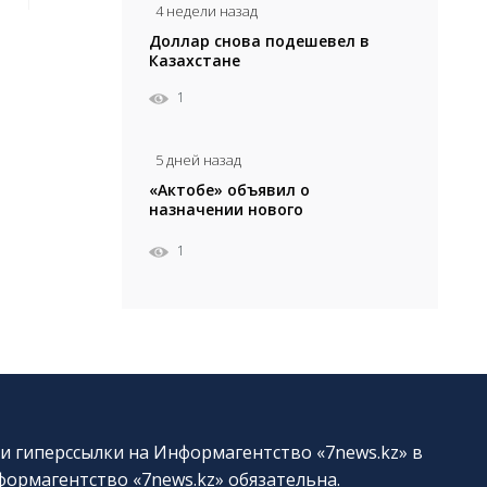
4 недели назад
Доллар снова подешевел в
Казахстане
1
5 дней назад
«Актобе» объявил о
назначении нового
главного тренера
1
и гиперссылки на Информагентство «7news.kz» в
ормагентство «7news.kz» обязательна.