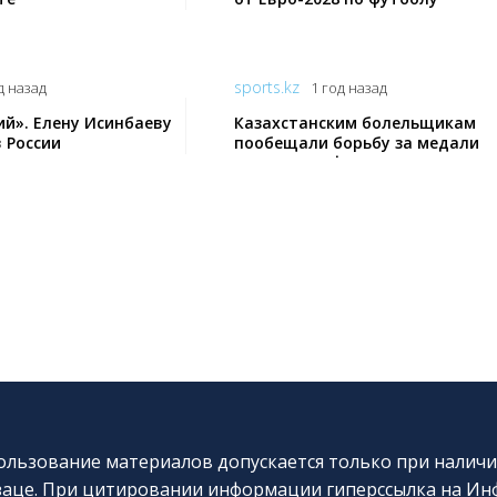
sports.kz
д назад
1 год назад
ий». Елену Исинбаеву
Казахстанским болельщикам
 России
пообещали борьбу за медали
ЧМ-2024 по футзалу
льзование материалов допускается только при наличи
аце. При цитировании информации гиперссылка на Инф