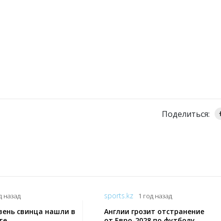
Поделиться:
sports.kz
д назад
1 год назад
вень свинца нашли в
Англии грозит отстранение
те
от Евро-2028 по футболу