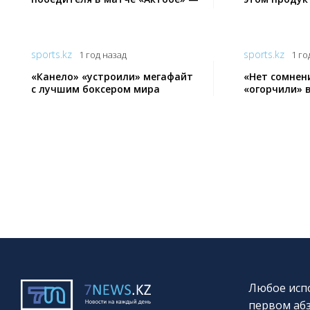
«Торпедо» чемпионата РК
sports.kz
sports.kz
1 год назад
1 го
«Канело» «устроили» мегафайт
«Нет сомнен
с лучшим боксером мира
«огорчили» в
Любое испо
первом абз