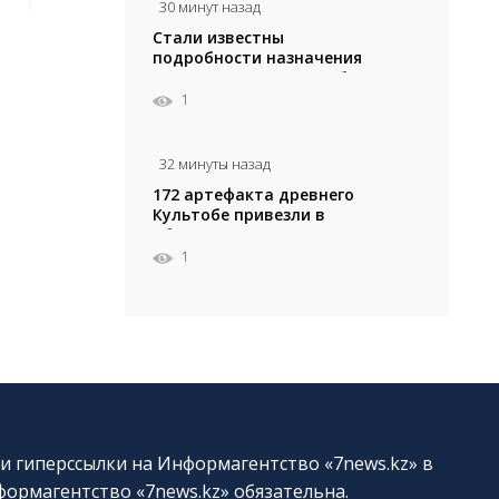
30 минут назад
Стали известны
подробности назначения
Самата Смакова в клуб
КПЛ
1
32 минуты назад
172 артефакта древнего
Культобе привезли в
область Улытау
1
и гиперссылки на Информагентство «7news.kz» в
ормагентство «7news.kz» обязательна.