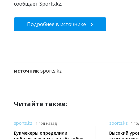
сообщает Sports.kz.
Подробнее в источнике
источник
sports.kz
Читайте также:
sports.kz
sports.kz
1 год назад
1 го
Букмекеры определили
Высокий уро
победителя в матче «Актобе» —
этом продук