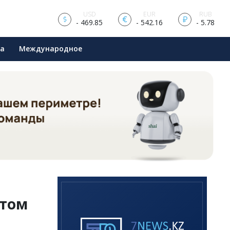
USD
EUR
RUB
- 469.85
- 542.16
- 5.78
ра
Международное
ытом